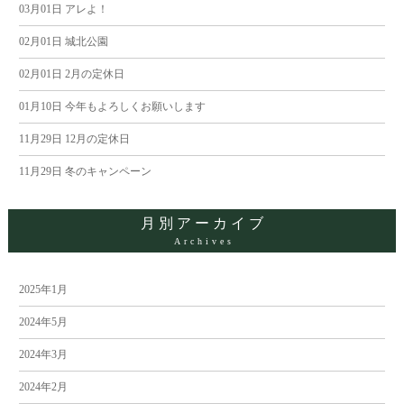
ー
03月01日
アレよ！
02月01日
城北公園
シ
02月01日
2月の定休日
ョ
01月10日
今年もよろしくお願いします
ン
11月29日
12月の定休日
11月29日
冬のキャンペーン
月別アーカイブ
Archives
2025年1月
2024年5月
2024年3月
2024年2月