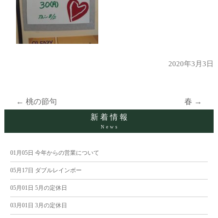
2020年3月3日
←
桃の節句
春
→
投
新着情報
News
稿
ナ
01月05日
今年からの営業について
05月17日
ダブルレインボー
ビ
05月01日
5月の定休日
ゲ
03月01日
3月の定休日