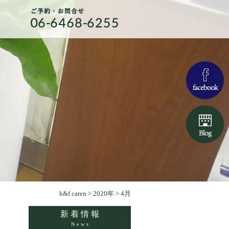
h&f caren
>
2020年
>
4月
新着情報
News