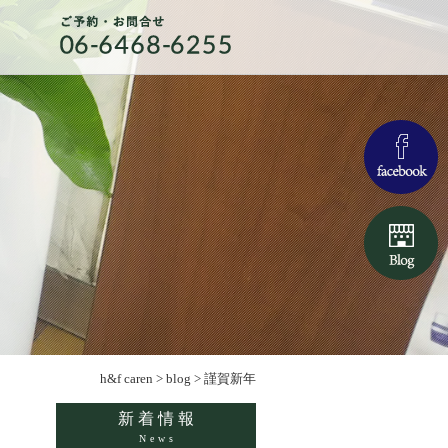
h&f caren
>
blog
>
謹賀新年
新着情報
News