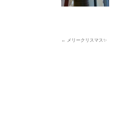
←
メリークリスマス✨
投
稿
ナ
ビ
ゲ
ー
シ