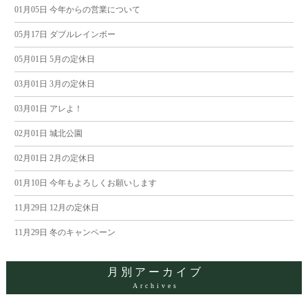
ナ
01月05日
今年からの営業について
05月17日
ダブルレインボー
ビ
05月01日
5月の定休日
ゲ
03月01日
3月の定休日
ー
03月01日
アレよ！
02月01日
城北公園
シ
02月01日
2月の定休日
ョ
01月10日
今年もよろしくお願いします
ン
11月29日
12月の定休日
11月29日
冬のキャンペーン
月別アーカイブ
Archives