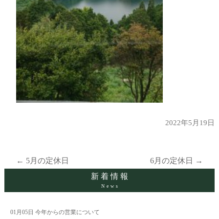
2022年5月19日
←
5月の定休日
6月の定休日
→
投
新着情報
News
稿
ナ
01月05日
今年からの営業について