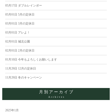
05月17日
ダブルレインボー
ビ
05月01日
5月の定休日
ゲ
03月01日
3月の定休日
ー
03月01日
アレよ！
02月01日
城北公園
シ
02月01日
2月の定休日
ョ
01月10日
今年もよろしくお願いします
ン
11月29日
12月の定休日
11月29日
冬のキャンペーン
月別アーカイブ
Archives
2025年1月