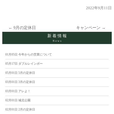
2022年9月11日
←
9月の定休日
キャンペーン
→
投
新着情報
News
稿
ナ
01月05日
今年からの営業について
05月17日
ダブルレインボー
ビ
05月01日
5月の定休日
ゲ
03月01日
3月の定休日
ー
03月01日
アレよ！
02月01日
城北公園
シ
02月01日
2月の定休日