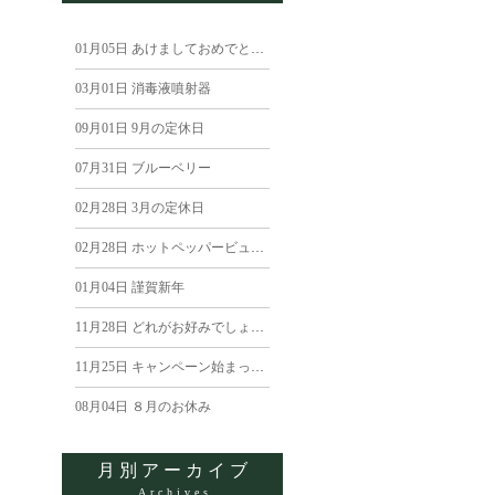
01月05日
あけましておめでとうございます
03月01日
消毒液噴射器
09月01日
9月の定休日
07月31日
ブルーベリー
02月28日
3月の定休日
02月28日
ホットペッパービューティー
01月04日
謹賀新年
11月28日
どれがお好みでしょう？
11月25日
キャンペーン始まっています
08月04日
８月のお休み
月別アーカイブ
Archives