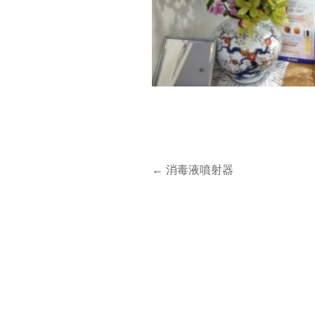
←
消毒液噴射器
投
稿
ナ
ビ
ゲ