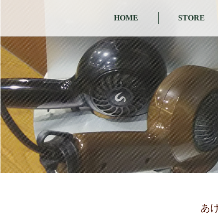
HOME
STORE
あ